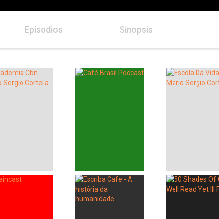
Episodios
Sinopsis