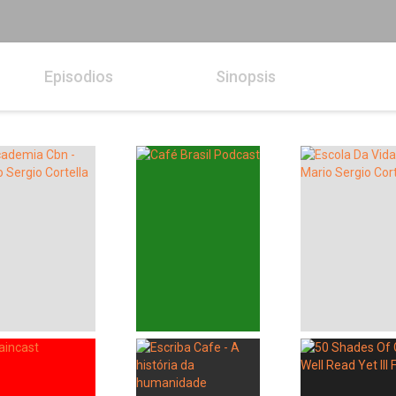
Episodios
Sinopsis