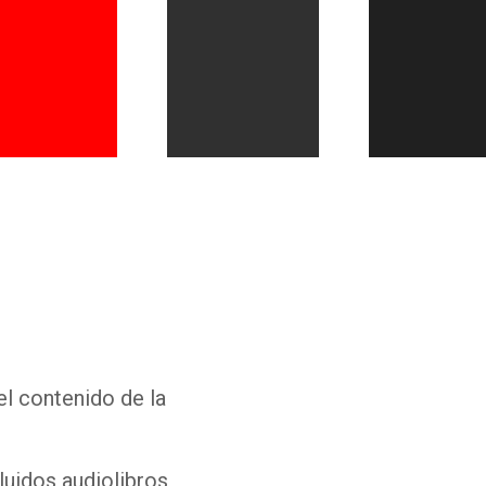
Whatsapp
Facebook
Twitter
E-mail
el contenido de la
luidos audiolibros,