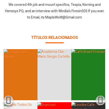
We covered 4th job and mount specifics, Tespia, Kerning and
Henesys PQ, and an interview with Windia's Firesin505 If you wan
to Email, its MapleWoW@Gmail.com
Whatsapp
Facebook
Twitter
E-mail
TÍTULOS RELACIONADOS