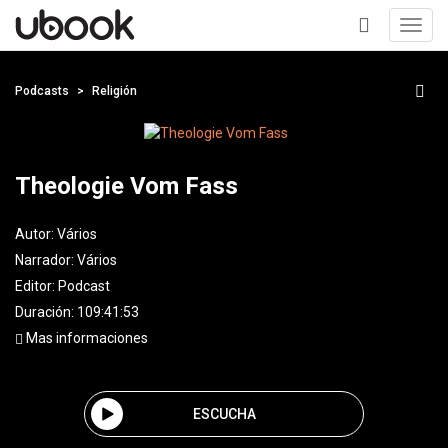
Toggl
navig
+
Podcasts
Religión
Theologie Vom Fass
Autor:
Vários
Narrador:
Vários
Editor:
Podcast
Duración: 109:41:53
Mas informaciones
ESCUCHA