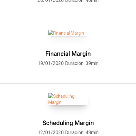
26/01/2020
Duración: 46min
Financial Margin
19/01/2020
Duración: 39min
Scheduling Margin
Whatsapp
Facebook
Twitter
E-mail
12/01/2020
Duración: 48min