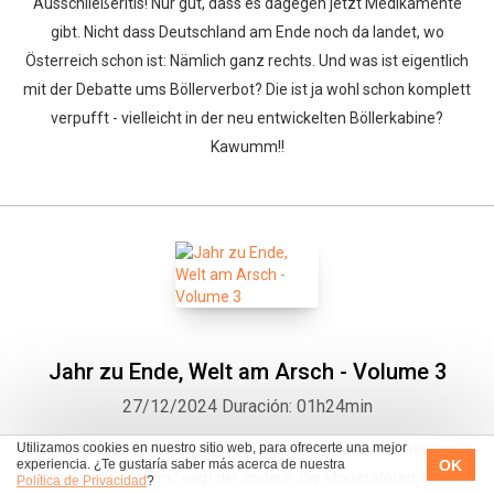
Ausschließeritis! Nur gut, dass es dagegen jetzt Medikamente
gibt. Nicht dass Deutschland am Ende noch da landet, wo
Österreich schon ist: Nämlich ganz rechts. Und was ist eigentlich
mit der Debatte ums Böllerverbot? Die ist ja wohl schon komplett
verpufft - vielleicht in der neu entwickelten Böllerkabine?
Kawumm!!
Jahr zu Ende, Welt am Arsch - Volume 3
27/12/2024
Duración: 01h24min
Utilizamos cookies en nuestro sitio web, para ofrecerte una mejor
"Ein eher beschissenes Jahr," sagt der eine. "Muss man aber auch
OK
experiencia. ¿Te gustaría saber más acerca de nuestra
mal positiv sehen," sagt der andere. Die Moderatoren des
Política de Privacidad
?