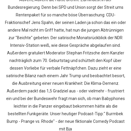
Bundesregierung. Denn bei SPD und Union sorgt der Streit ums
Rentenpaket für so manche böse Überraschung: CDU-
Fraktionschef Jens Spahn, der seinen Laden ja schon das ein oder
andere Mal nicht im Griff hatte, hat nun die jungen Abtrünnigen
zur "Beichte" gebeten. Der satirische Monatsrückblick der NDR
Intensiv-Station weiß, wie diese Gespräche abgelaufen sind.
Außerdem gratuliert Moderator Stephan Fritzsche dem Kanzler
nachträglich zum 70. Geburtstag und schüttelt den Kopf über
dessen Vorliebe für verbale Fettnäpfchen. Dazu zieht er eine
satirische Bilanz nach einem Jahr Trump und beobachtet besort,
die Ausbreitung einer neuen Krankheit: Die Klima-Demenz.
Außerdem packt das 1,5 Gradziel aus - oder vielmehr - frustriert
ein und bei der Bundeswehr fragt man sich, ob man Babyphones
leichter in die Panzer eingebaut bekommen hätte als die
bestellten Funkgeräte. Unser heutiger Podcast-Tipp:" Burmbek
Bump - Prange vs. Rhode" - der neue fiktionale Comedy Podcast
mit Bja