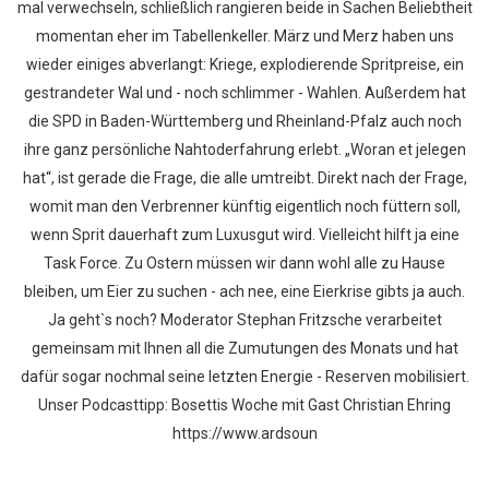
mal verwechseln, schließlich rangieren beide in Sachen Beliebtheit
momentan eher im Tabellenkeller. März und Merz haben uns
wieder einiges abverlangt: Kriege, explodierende Spritpreise, ein
gestrandeter Wal und - noch schlimmer - Wahlen. Außerdem hat
die SPD in Baden-Württemberg und Rheinland-Pfalz auch noch
ihre ganz persönliche Nahtoderfahrung erlebt. „Woran et jelegen
hat“, ist gerade die Frage, die alle umtreibt. Direkt nach der Frage,
womit man den Verbrenner künftig eigentlich noch füttern soll,
wenn Sprit dauerhaft zum Luxusgut wird. Vielleicht hilft ja eine
Task Force. Zu Ostern müssen wir dann wohl alle zu Hause
bleiben, um Eier zu suchen - ach nee, eine Eierkrise gibts ja auch.
Ja geht`s noch? Moderator Stephan Fritzsche verarbeitet
gemeinsam mit Ihnen all die Zumutungen des Monats und hat
dafür sogar nochmal seine letzten Energie - Reserven mobilisiert.
Unser Podcasttipp: Bosettis Woche mit Gast Christian Ehring
https://www.ardsoun