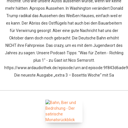
möchte. Und wie unsere Autos aussehen würde, wenn wir keine
mehr hätten. Apropos Aussehen. In Washington verändert Donald
Trump radikal das Aussehen des Weißen Hauses, einfach weil er
es kann. Der Abriss des Ostflügels hat auch bei den Bauarbeitern
für Verwirrung gesorgt. Aber eine gute Nachricht hat uns der
Oktober dann doch noch gebracht: Die Deutsche Bahn erhöht
NICHT ihre Fahrpreise. Das crazy, um es mit dem Jugendwort des
Whatsapp
Facebook
Twitter
E-mail
Jahres zu sagen. Unsere Podcast-Tipps: "Was für Zeiten - Richling
plus 1" - zu Gast ist Nico Semsrott.
https://www.ardaudiothek.de/episode/urn:ard:episode:9f843d6ade
Die neueste Ausgabe „extra 3 – Bosettis Woche“ mit Sa