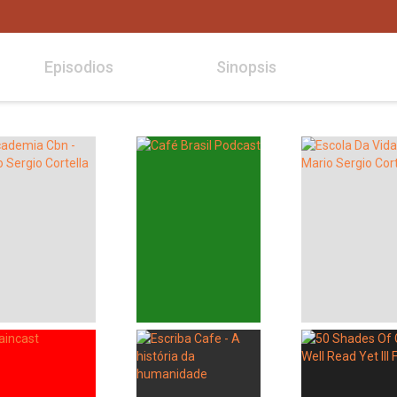
Episodios
Sinopsis