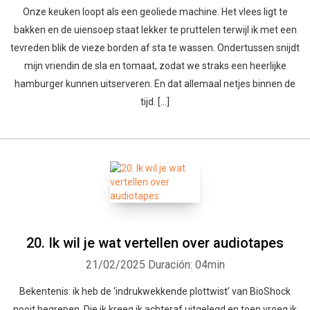
Onze keuken loopt als een geoliede machine. Het vlees ligt te
bakken en de uiensoep staat lekker te pruttelen terwijl ik met een
tevreden blik de vieze borden af sta te wassen. Ondertussen snijdt
mijn vriendin de sla en tomaat, zodat we straks een heerlijke
hamburger kunnen uitserveren. En dat allemaal netjes binnen de
tijd. […]
20. Ik wil je wat vertellen over audiotapes
21/02/2025
Duración: 04min
Bekentenis: ik heb de ‘indrukwekkende plottwist’ van BioShock
nooit begrepen. Die ik kreeg ik achteraf uitgelegd en toen vroeg ik