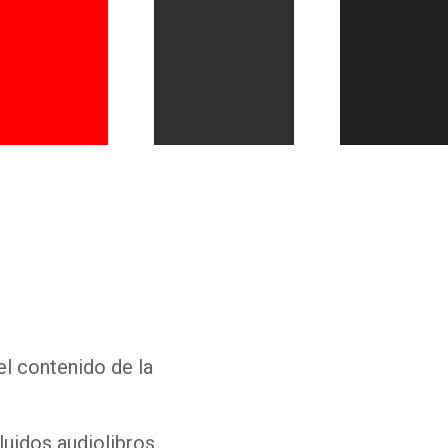
Whatsapp
Facebook
Twitter
E-mail
el contenido de la
luidos audiolibros,