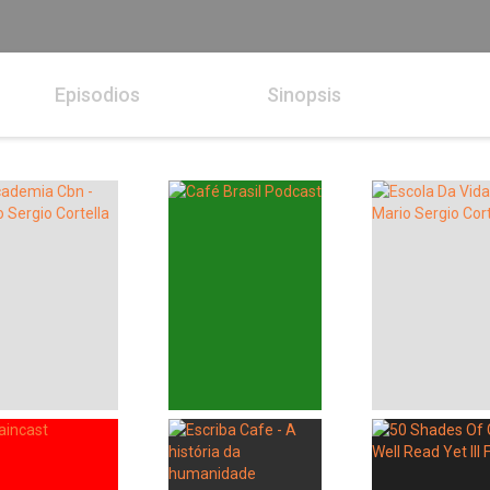
Episodios
Sinopsis