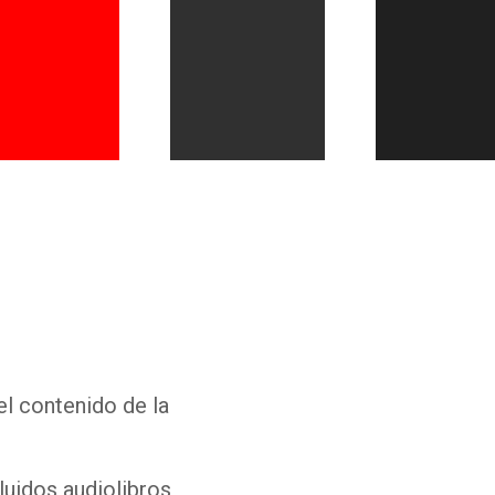
Whatsapp
Facebook
Twitter
E-mail
el contenido de la
luidos audiolibros,