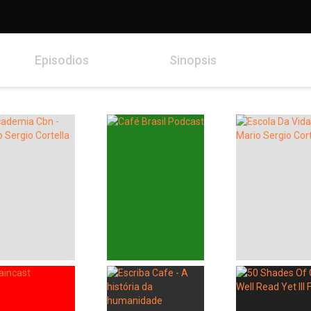
Episodios
Sinopsis