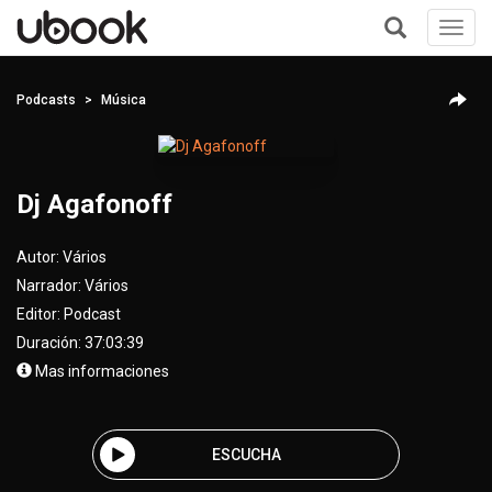
Toggl
navig
+
Podcasts
Música
Dj Agafonoff
Autor:
Vários
Narrador:
Vários
Editor:
Podcast
Duración: 37:03:39
Mas informaciones
ESCUCHA