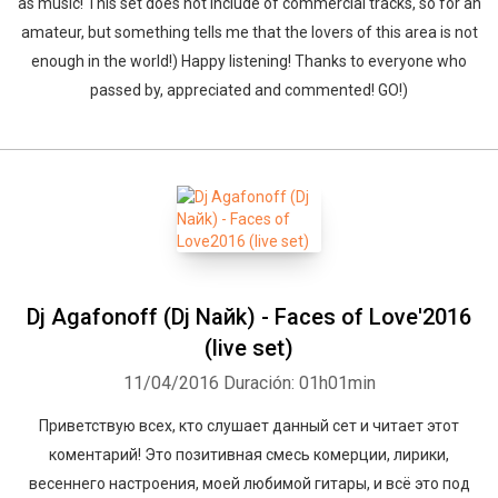
as music! This set does not include of commercial tracks, so for an
amateur, but something tells me that the lovers of this area is not
enough in the world!) Happy listening! Thanks to everyone who
passed by, appreciated and commented! GO!)
Dj Agafonoff (Dj Naйk) - Faces of Love'2016
(live set)
11/04/2016
Duración: 01h01min
Приветствую всех, кто слушает данный сет и читает этот
коментарий! Это позитивная смесь комерции, лирики,
весеннего настроения, моей любимой гитары, и всё это под