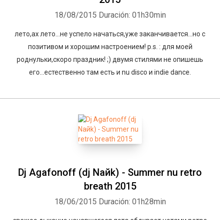
18/08/2015
Duración: 01h30min
лето,ах лето...не успело начаться,уже заканчивается...но с
позитивом и хорошим настроением! p.s. : для моeй
роднульки,скоро праздник! ;) двумя стилями не опишешь
его...естественно там есть и nu disco и indie dance.
Dj Agafonoff (dj Naйk) - Summer nu retro
breath 2015
18/06/2015
Duración: 01h28min