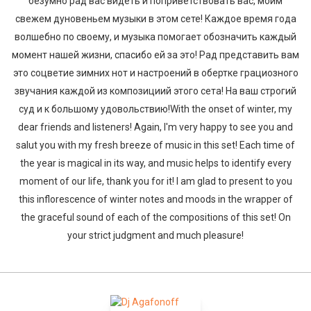
безумно рад вас видеть и поприветствовать вас, моим
свежем дуновеньем музыки в этом сете! Каждое время года
волшебно по своему, и музыка помогает обозначить каждый
момент нашей жизни, спасибо ей за это! Рад представить вам
это соцветие зимних нот и настроений в обертке грациозного
звучания каждой из композициий этого сета! На ваш строгий
суд и к большому удовольствию!With the onset of winter, my
dear friends and listeners! Again, I'm very happy to see you and
salut you with my fresh breeze of music in this set! Each time of
the year is magical in its way, and music helps to identify every
moment of our life, thank you for it! I am glad to present to you
this inflorescence of winter notes and moods in the wrapper of
the graceful sound of each of the compositions of this set! On
your strict judgment and much pleasure!