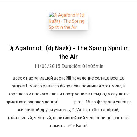
Dj Agafonoff (dj Naйk) - The Spring Spirit in
the Air
11/03/2015
Duración: 01h05min
всех с наступившей весной!!! появление солнца всегда
радует!...много разного было пока появился этот микс, и
хорошего,и плохого....как и настроение в нём,надо слушать.
приятного ознакомления! p.s. : 15-го февраля ушёл из
жизни мой друг и учитель, Dj Well. это был добрый,
таланливый, честный, позитивнейший человечище! светлая
память тебе Вэлл!