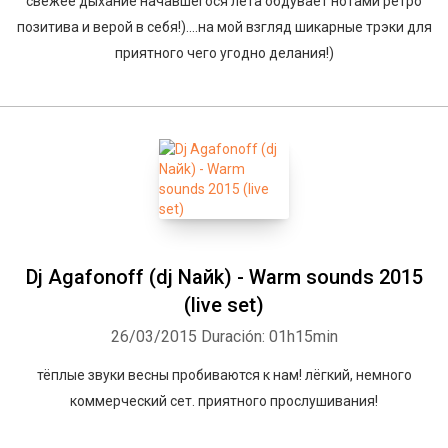
свежее дыхание начавшегося лета обдувает нотами ретро
позитива и верой в себя!)....на мой взгляд шикарные трэки для
приятного чего угодно делания!)
Dj Agafonoff (dj Naйk) - Warm sounds 2015
(live set)
26/03/2015
Duración: 01h15min
тёплые звуки весны пробиваются к нам! лёгкий, немного
коммерческий сет. приятного прослушивания!