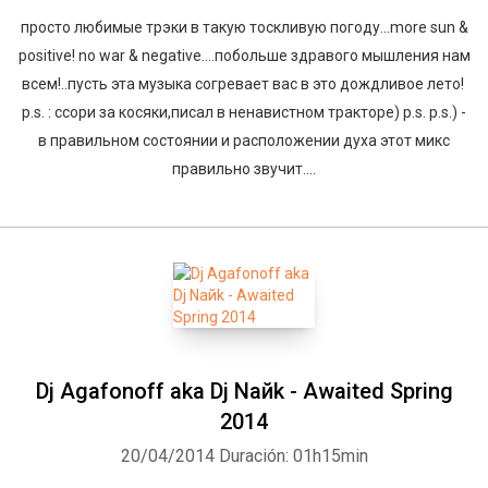
просто любимые трэки в такую тоскливую погоду...more sun &
positive! no war & negative....побольше здравого мышления нам
всем!..пусть эта музыка согревает вас в это дождливое лето!
p.s. : ссори за косяки,писал в ненавистном тракторе) p.s. p.s.) -
в правильном состоянии и расположении духа этот микс
правильно звучит....
Dj Agafonoff aka Dj Naйk - Awaited Spring
2014
20/04/2014
Duración: 01h15min