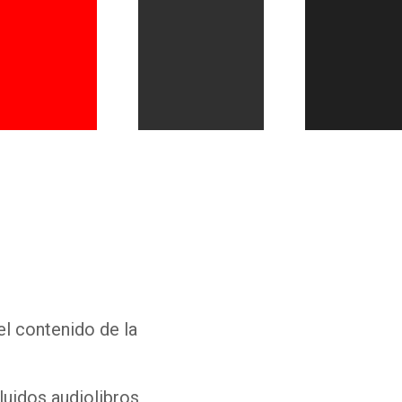
Whatsapp
Facebook
Twitter
E-mail
el contenido de la
luidos audiolibros,