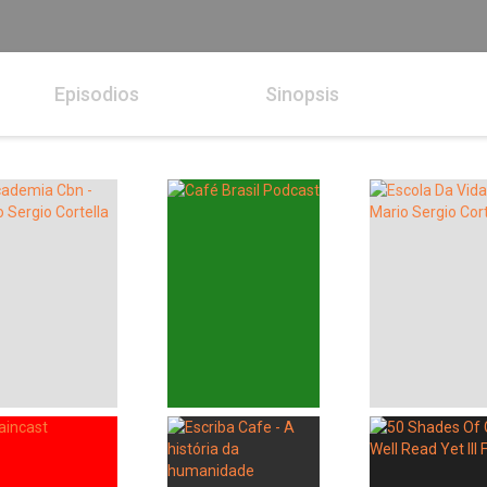
Episodios
Sinopsis