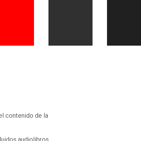
Whatsapp
Facebook
Twitter
E-mail
el contenido de la
luidos audiolibros,