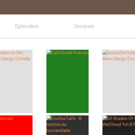
Episodios
Sinopsis