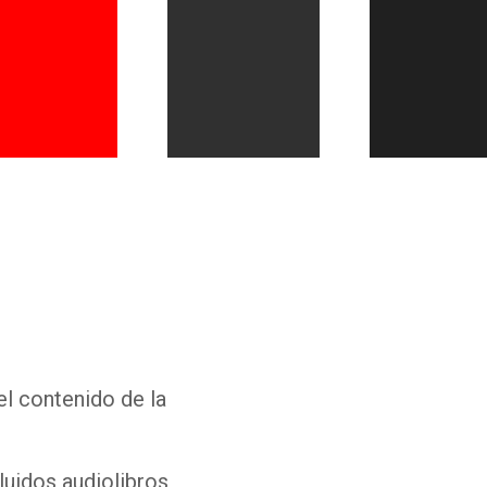
Whatsapp
Facebook
Twitter
E-mail
el contenido de la
luidos audiolibros,