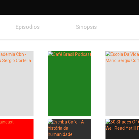
Episodios
Sinopsis