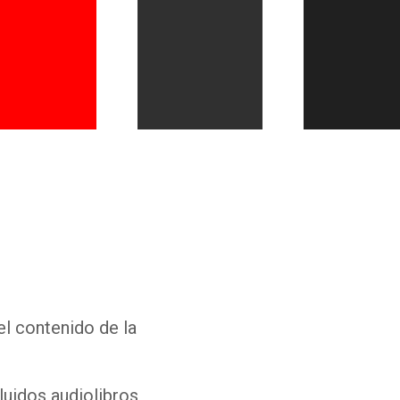
Whatsapp
Facebook
Twitter
E-mail
el contenido de la
luidos audiolibros,