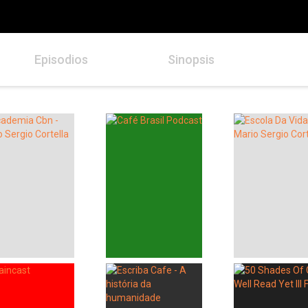
Episodios
Sinopsis