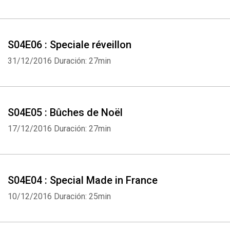
S04E06 : Speciale réveillon
31/12/2016
Duración: 27min
Whatsapp
Facebook
Twitter
E-mail
S04E05 : Bûches de Noël
17/12/2016
Duración: 27min
S04E04 : Special Made in France
10/12/2016
Duración: 25min