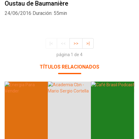
Oustau de Baumanière
24/06/2016
Duración: 55min
|<
<<
>>
>|
página 1 de 4
TÍTULOS RELACIONADOS