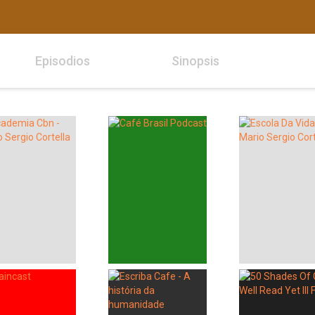
Episodios
Sinopsis