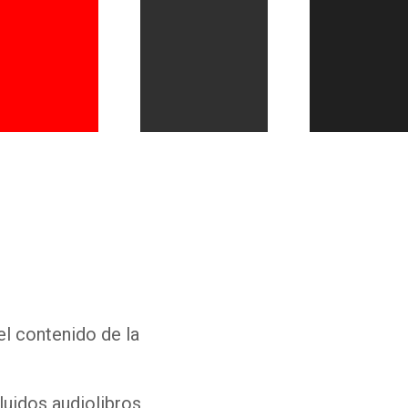
Whatsapp
Facebook
Twitter
E-mail
el contenido de la
luidos audiolibros,