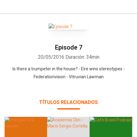
Episode 7
20/05/2016
Duración: 34min
Whatsapp
Facebook
Twitter
E-mail
Is there a trumpeter in the house? - Eire wins stereotypes -
Federationvision - Vitruvian Lawman
TÍTULOS RELACIONADOS