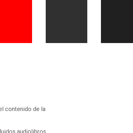
Whatsapp
Facebook
Twitter
E-mail
el contenido de la
luidos audiolibros,