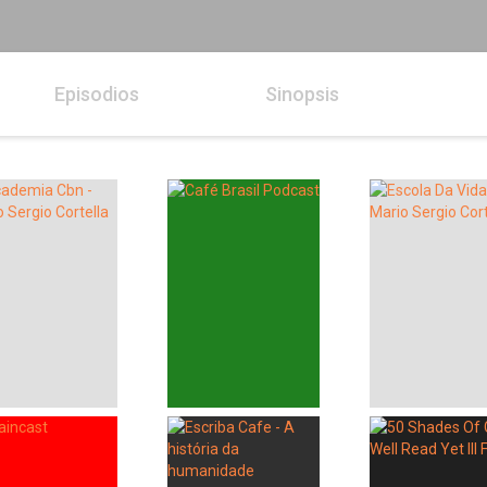
Episodios
Sinopsis