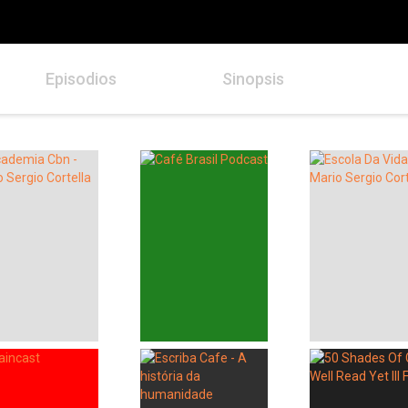
Episodios
Sinopsis