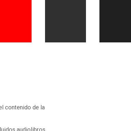
Whatsapp
Facebook
Twitter
E-mail
el contenido de la
luidos audiolibros,