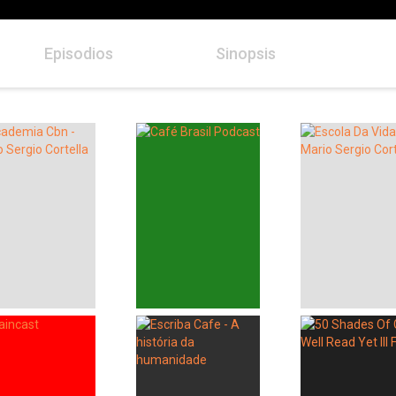
Episodios
Sinopsis