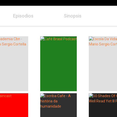
Episodios
Sinopsis