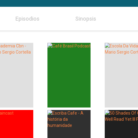
Episodios
Sinopsis