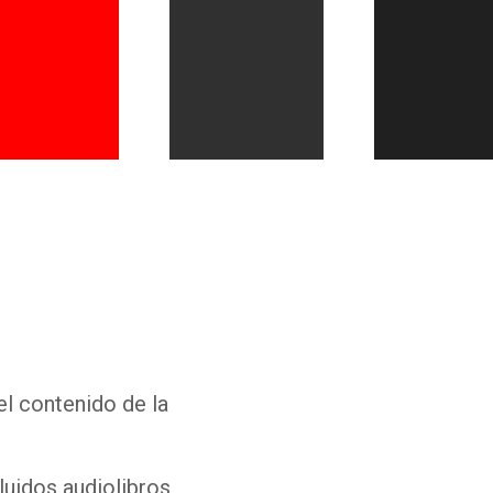
Whatsapp
Facebook
Twitter
E-mail
el contenido de la
luidos audiolibros,