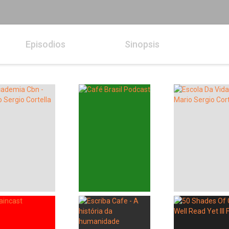
Episodios
Sinopsis