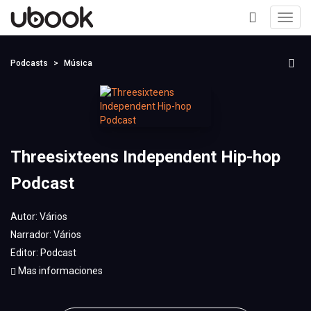
Toggl
navig
+
Podcasts
Música
Threesixteens Independent Hip-hop
Podcast
Autor:
Vários
Narrador:
Vários
Editor:
Podcast
Mas informaciones