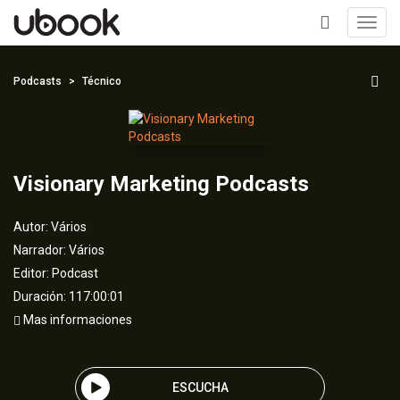
Toggl
navig
+
Podcasts
Técnico
Visionary Marketing Podcasts
Autor:
Vários
Narrador:
Vários
Editor:
Podcast
Duración: 117:00:01
Mas informaciones
ESCUCHA