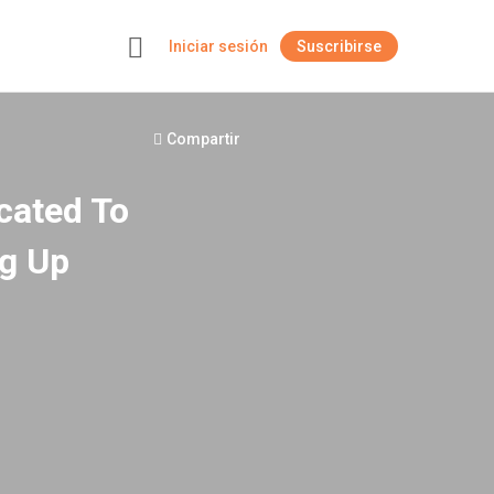
Iniciar sesión
Suscribirse
+
Compartir
cated To
g Up