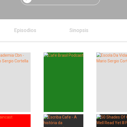
Episodios
Sinopsis