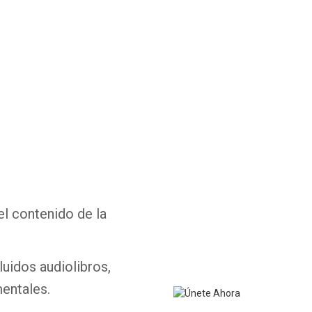
Whatsapp
Facebook
Twitter
E-mail
el contenido de la
luidos audiolibros,
entales.