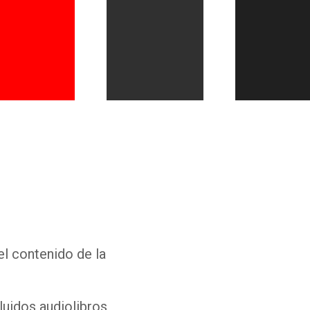
Whatsapp
Facebook
Twitter
E-mail
el contenido de la
luidos audiolibros,