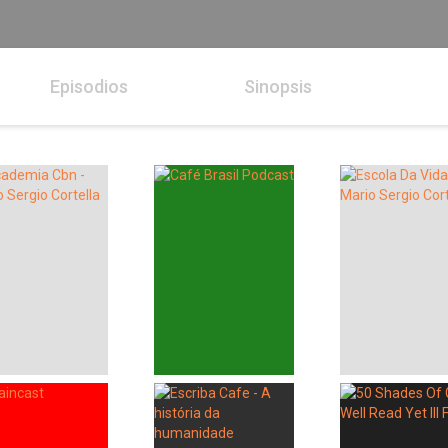
Episodios
Sinopsis