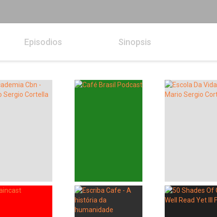
Episodios
Sinopsis