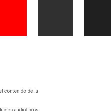
Whatsapp
Facebook
Twitter
E-mail
el contenido de la
luidos audiolibros,