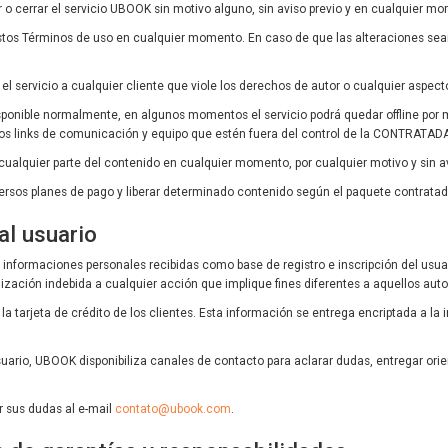
 o cerrar el servicio UBOOK sin motivo alguno, sin aviso previo y en cualquier m
stos Términos de uso en cualquier momento. En caso de que las alteraciones sean 
l servicio a cualquier cliente que viole los derechos de autor o cualquier aspec
ponible normalmente, en algunos momentos el servicio podrá quedar offline por
los links de comunicación y equipo que estén fuera del control de la CONTRATAD
ualquier parte del contenido en cualquier momento, por cualquier motivo y sin av
ersos planes de pago y liberar determinado contenido según el paquete contratad
al usuario
informaciones personales recibidas como base de registro e inscripción del usuar
ización indebida a cualquier acción que implique fines diferentes a aquellos auto
arjeta de crédito de los clientes. Esta información se entrega encriptada a la i
suario, UBOOK disponibiliza canales de contacto para aclarar dudas, entregar ori
ar sus dudas al e-mail
contato@ubook.com
.