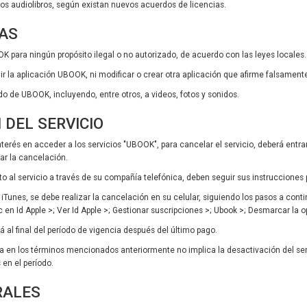
os audiolibros, según existan nuevos acuerdos de licencias.
CAS
K para ningún propósito ilegal o no autorizado, de acuerdo con las leyes locales.
adir la aplicación UBOOK, ni modificar o crear otra aplicación que afirme falsamen
o de UBOOK, incluyendo, entre otros, a videos, fotos y sonidos.
 DEL SERVICIO
terés en acceder a los servicios "UBOOK", para cancelar el servicio, deberá entrar 
r la cancelación.
to al servicio a través de su compañía telefónica, deben seguir sus instrucciones 
 iTunes, se debe realizar la cancelación en su celular, siguiendo los pasos a cont
ic en Id Apple >; Ver Id Apple >; Gestionar suscripciones >; Ubook >; Desmarcar la
rá al final del período de vigencia después del último pago.
da en los términos mencionados anteriormente no implica la desactivación del ser
 en el período.
RALES