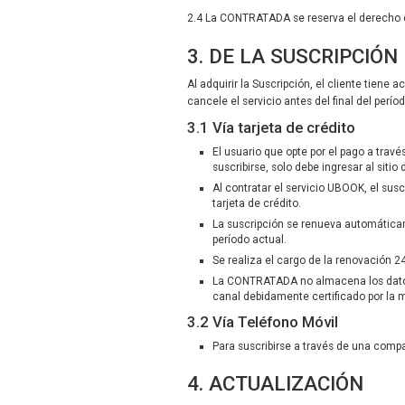
2.4 La CONTRATADA se reserva el derecho d
3. DE LA SUSCRIPCIÓN
Al adquirir la Suscripción, el cliente tiene
cancele el servicio antes del final del perío
3.1 Vía tarjeta de crédito
El usuario que opte por el pago a trav
suscribirse, solo debe ingresar al sitio
Al contratar el servicio UBOOK, el susc
tarjeta de crédito.
La suscripción se renueva automática
período actual.
Se realiza el cargo de la renovación 2
La CONTRATADA no almacena los datos de
canal debidamente certificado por la 
3.2 Vía Teléfono Móvil
Para suscribirse a través de una compañ
4. ACTUALIZACIÓN