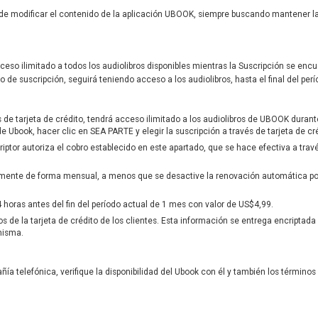
e modificar el contenido de la aplicación UBOOK, siempre buscando mantener la 
 acceso ilimitado a todos los audiolibros disponibles mientras la Suscripción se enc
do de suscripción, seguirá teniendo acceso a los audiolibros, hasta el final del perí
és de tarjeta de crédito, tendrá acceso ilimitado a los audiolibros de UBOOK duran
 de Ubook, hacer clic en SEA PARTE y elegir la suscripción a través de tarjeta de cr
riptor autoriza el cobro establecido en este apartado, que se hace efectiva a través
mente de forma mensual, a menos que se desactive la renovación automática por 
4 horas antes del fin del período actual de 1 mes con valor de US$4,99.
 la tarjeta de crédito de los clientes. Esta información se entrega encriptada a
misma.
ía telefónica, verifique la disponibilidad del Ubook con él y también los términos