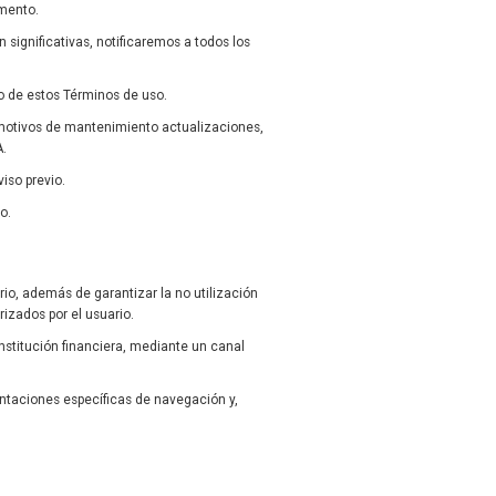
omento.
significativas, notificaremos a todos los
to de estos Términos de uso.
 motivos de mantenimiento actualizaciones,
A.
iso previo.
o.
io, además de garantizar la no utilización
rizados por el usuario.
nstitución financiera, mediante un canal
entaciones específicas de navegación y,