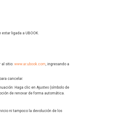
te estar ligada a UBOOK.
al sitio:
www.ar.ubook.com
, ingresando a
para cancelar.
inuación: Haga clic en Ajustes (símbolo de
 opción de renovar de forma automática.
vicio ni tampoco la devolución de los