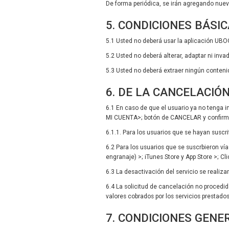
De forma periódica, se irán agregando nuev
5. CONDICIONES BÁSI
5.1 Usted no deberá usar la aplicación UBOO
5.2 Usted no deberá alterar, adaptar ni inv
5.3 Usted no deberá extraer ningún contenid
6. DE LA CANCELACIÓN
6.1 En caso de que el usuario ya no tenga in
MI CUENTA>; botón de CANCELAR y confirma
6.1.1. Para los usuarios que se hayan suscri
6.2 Para los usuarios que se suscrbieron vía
engranaje) >; iTunes Store y App Store >; Cl
6.3 La desactivación del servicio se realiza
6.4 La solicitud de cancelación no procedi
valores cobrados por los servicios prestados
7. CONDICIONES GENE