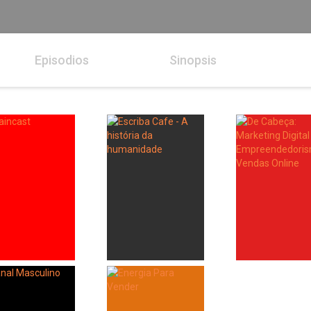
Episodios
Sinopsis