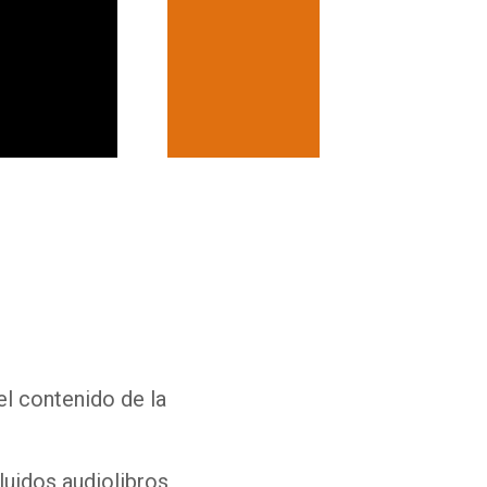
Whatsapp
Facebook
Twitter
E-mail
el contenido de la
luidos audiolibros,