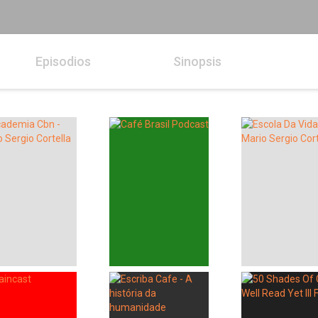
Episodios
Sinopsis