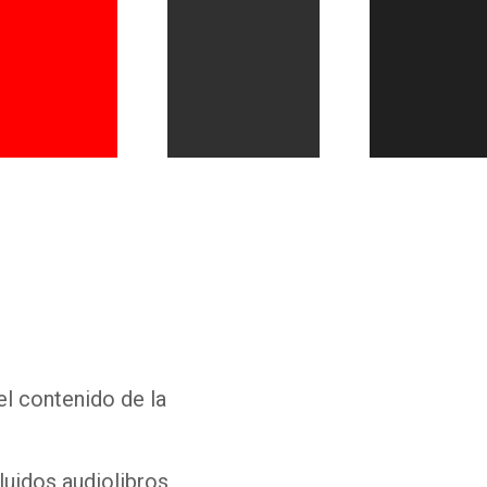
Whatsapp
Facebook
Twitter
E-mail
el contenido de la
luidos audiolibros,