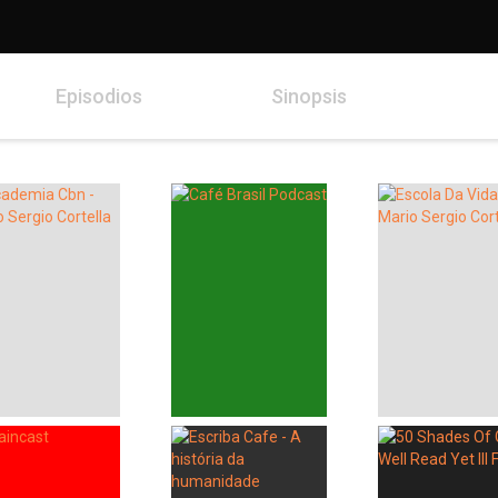
Episodios
Sinopsis