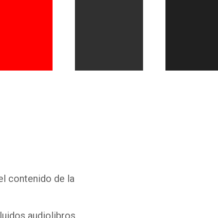
Whatsapp
Facebook
Twitter
E-mail
el contenido de la
luidos audiolibros,