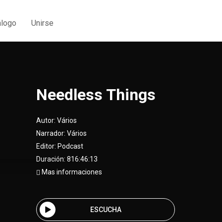
álogo
Unirse
Needless Things
Autor:
Vários
Narrador:
Vários
Editor:
Podcast
Duración: 816:46:13
Mas informaciones
ESCUCHA