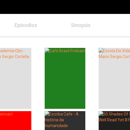
Episodios
Sinopsis