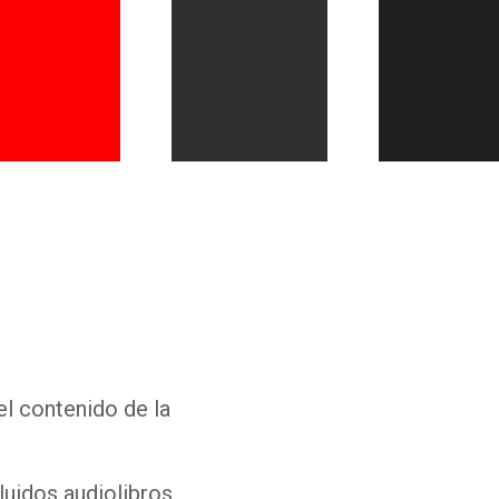
Whatsapp
Facebook
Twitter
E-mail
el contenido de la
luidos audiolibros,