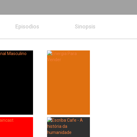
Episodios
Sinopsis