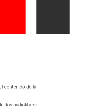
Whatsapp
Facebook
Twitter
E-mail
el contenido de la
luidos audiolibros,