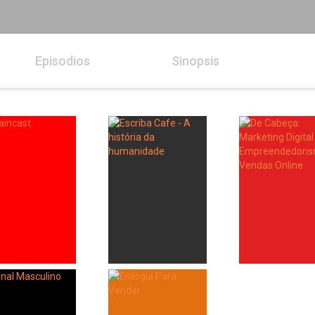
Episodios
Sinopsis