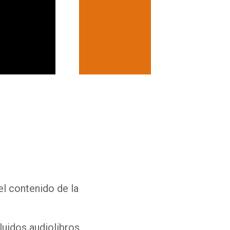
Whatsapp
Facebook
Twitter
E-mail
el contenido de la
luidos audiolibros,