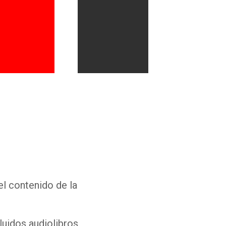
Whatsapp
Facebook
Twitter
E-mail
el contenido de la
luidos audiolibros,