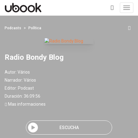
Toggl
navig
+
Podcasts
Política
Radio Bondy Blog
Autor:
Vários
Narrador:
Vários
Editor:
Podcast
Duración: 36:09:56
Mas informaciones
ESCUCHA