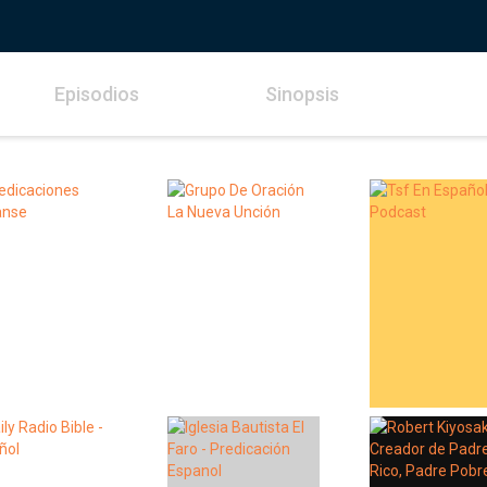
Episodios
Sinopsis