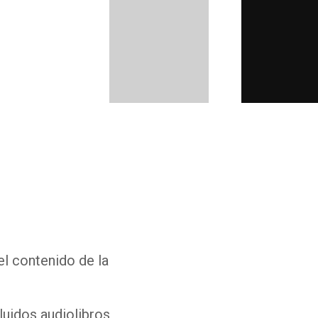
Whatsapp
Facebook
Twitter
E-mail
el contenido de la
luidos audiolibros,