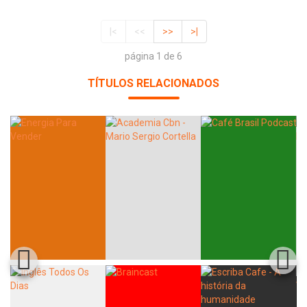
|<
<<
>>
>|
página 1 de 6
TÍTULOS RELACIONADOS