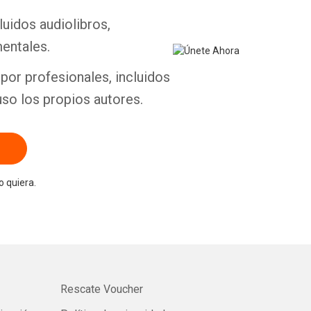
luidos audiolibros,
Whatsapp
Facebook
Twitter
E-mail
entales.
por profesionales, incluidos
uso los propios autores.
 quiera.
Rescate Voucher