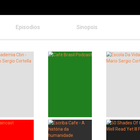
Episodios
Sinopsis