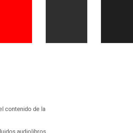
Whatsapp
Facebook
Twitter
E-mail
el contenido de la
luidos audiolibros,