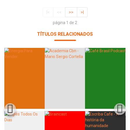
|<
<<
>>
>|
página 1 de 2
TÍTULOS RELACIONADOS