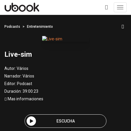
Toggl
navig
+
Podcasts
Entretenimiento
Live-sim
Autor:
Vários
Narrador:
Vários
Editor:
Podcast
Duración: 39:00:23
Mas informaciones
ESCUCHA