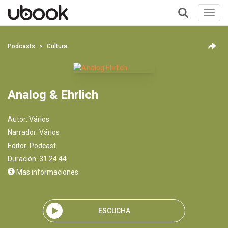
Toggl
navig
+
Podcasts
Cultura
Analog & Ehrlich
Autor:
Vários
Narrador:
Vários
Editor:
Podcast
Duración: 31:24:44
Mas informaciones
ESCUCHA