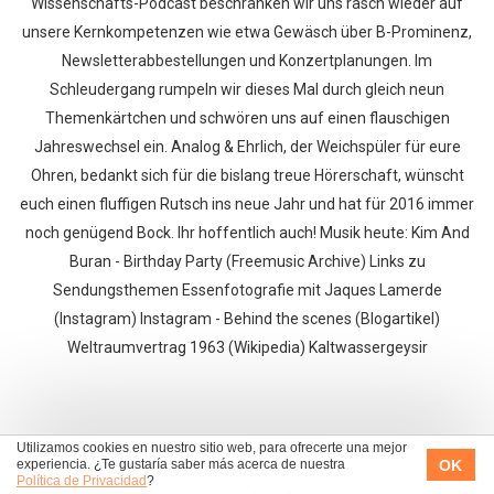
Wissenschafts-Podcast beschränken wir uns rasch wieder auf
unsere Kernkompetenzen wie etwa Gewäsch über B-Prominenz,
Newsletterabbestellungen und Konzertplanungen. Im
Schleudergang rumpeln wir dieses Mal durch gleich neun
Themenkärtchen und schwören uns auf einen flauschigen
Jahreswechsel ein. Analog & Ehrlich, der Weichspüler für eure
Ohren, bedankt sich für die bislang treue Hörerschaft, wünscht
euch einen fluffigen Rutsch ins neue Jahr und hat für 2016 immer
noch genügend Bock. Ihr hoffentlich auch! Musik heute: Kim And
Buran - Birthday Party (Freemusic Archive) Links zu
Sendungsthemen Essenfotografie mit Jaques Lamerde
(Instagram) Instagram - Behind the scenes (Blogartikel)
Weltraumvertrag 1963 (Wikipedia) Kaltwassergeysir
Utilizamos cookies en nuestro sitio web, para ofrecerte una mejor
|<
<<
>>
>|
OK
experiencia. ¿Te gustaría saber más acerca de nuestra
Política de Privacidad
?