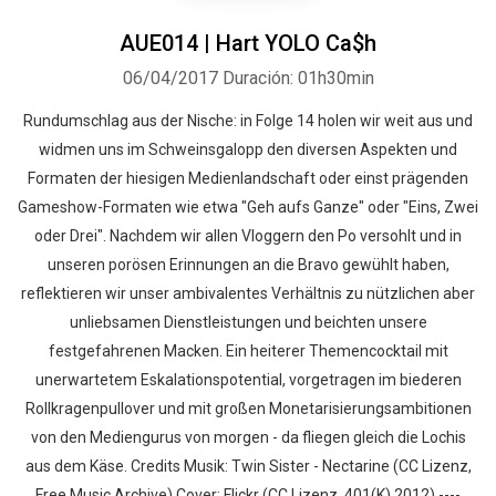
AUE014 | Hart YOLO Ca$h
06/04/2017
Duración: 01h30min
Rundumschlag aus der Nische: in Folge 14 holen wir weit aus und
widmen uns im Schweinsgalopp den diversen Aspekten und
Formaten der hiesigen Medienlandschaft oder einst prägenden
Gameshow-Formaten wie etwa "Geh aufs Ganze" oder "Eins, Zwei
oder Drei". Nachdem wir allen Vloggern den Po versohlt und in
unseren porösen Erinnungen an die Bravo gewühlt haben,
reflektieren wir unser ambivalentes Verhältnis zu nützlichen aber
unliebsamen Dienstleistungen und beichten unsere
festgefahrenen Macken. Ein heiterer Themencocktail mit
unerwartetem Eskalationspotential, vorgetragen im biederen
Rollkragenpullover und mit großen Monetarisierungsambitionen
von den Mediengurus von morgen - da fliegen gleich die Lochis
aus dem Käse. Credits Musik: Twin Sister - Nectarine (CC Lizenz,
Free Music Archive) Cover: Flickr (CC Lizenz, 401(K) 2012) ----