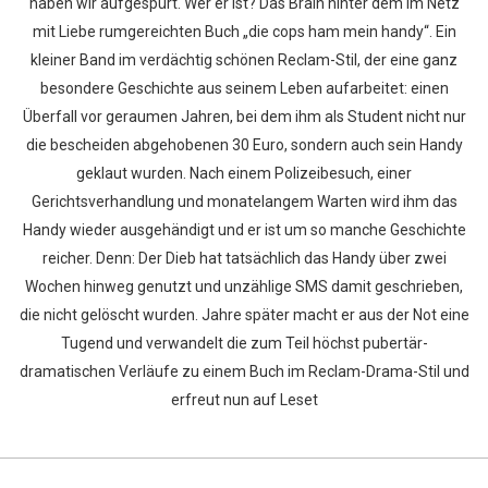
haben wir aufgespürt. Wer er ist? Das Brain hinter dem im Netz
mit Liebe rumgereichten Buch „die cops ham mein handy“. Ein
kleiner Band im verdächtig schönen Reclam-Stil, der eine ganz
besondere Geschichte aus seinem Leben aufarbeitet: einen
Überfall vor geraumen Jahren, bei dem ihm als Student nicht nur
die bescheiden abgehobenen 30 Euro, sondern auch sein Handy
geklaut wurden. Nach einem Polizeibesuch, einer
Gerichtsverhandlung und monatelangem Warten wird ihm das
Handy wieder ausgehändigt und er ist um so manche Geschichte
reicher. Denn: Der Dieb hat tatsächlich das Handy über zwei
Wochen hinweg genutzt und unzählige SMS damit geschrieben,
die nicht gelöscht wurden. Jahre später macht er aus der Not eine
Tugend und verwandelt die zum Teil höchst pubertär-
dramatischen Verläufe zu einem Buch im Reclam-Drama-Stil und
erfreut nun auf Leset