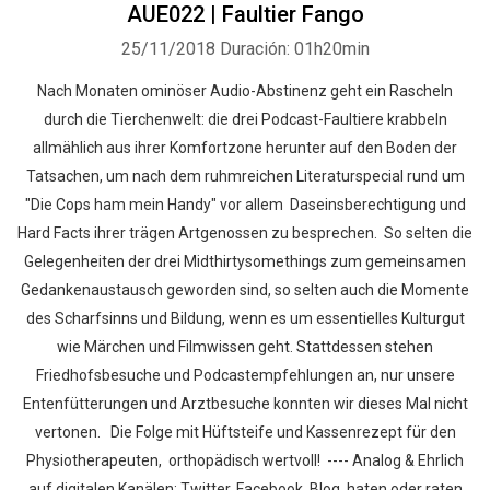
AUE022 | Faultier Fango
25/11/2018
Duración: 01h20min
Nach Monaten ominöser Audio-Abstinenz geht ein Rascheln
durch die Tierchenwelt: die drei Podcast-Faultiere krabbeln
allmählich aus ihrer Komfortzone herunter auf den Boden der
Tatsachen, um nach dem ruhmreichen Literaturspecial rund um
"Die Cops ham mein Handy" vor allem Daseinsberechtigung und
Hard Facts ihrer trägen Artgenossen zu besprechen. So selten die
Gelegenheiten der drei Midthirtysomethings zum gemeinsamen
Gedankenaustausch geworden sind, so selten auch die Momente
des Scharfsinns und Bildung, wenn es um essentielles Kulturgut
wie Märchen und Filmwissen geht. Stattdessen stehen
Friedhofsbesuche und Podcastempfehlungen an, nur unsere
Entenfütterungen und Arztbesuche konnten wir dieses Mal nicht
vertonen. Die Folge mit Hüftsteife und Kassenrezept für den
Physiotherapeuten, orthopädisch wertvoll! ---- Analog & Ehrlich
auf digitalen Kanälen: Twitter, Facebook, Blog, haten oder raten