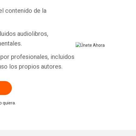
el contenido de la
Whatsapp
Facebook
Twitter
E-mail
luidos audiolibros,
entales.
por profesionales, incluidos
uso los propios autores.
 quiera.