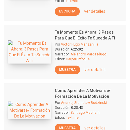
Editor:
Librivox
ver detalles
ESCUCHA
Tu Momento Es Ahora: 3 Pasos
Para Que El Éxito Te Suceda A Ti
Por
Victor Hugo Manzanilla
Duración:
6:25:02
Narrador:
Alejandro Vargas-lugo
Editor:
HarperEnfoque
ver detalles
MUESTRA
Como Aprender A Motivarse/
Formación De La Motivación
Por
Andrzej Stanislaw Budzinski
Duración:
0:28:43
Narrador:
Santiago Machain
Editor:
Tektime
ver detalles
MUESTRA