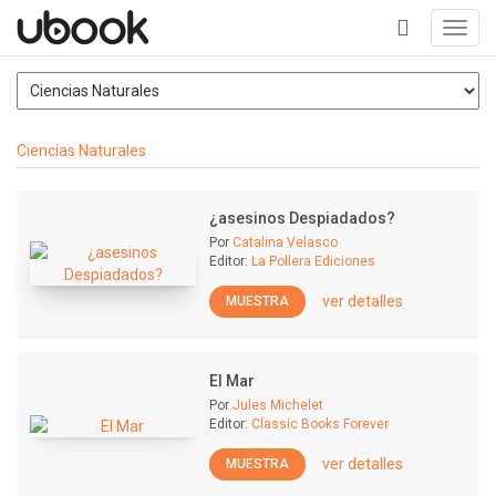
Toggl
navig
+
Ciencias Naturales
¿asesinos Despiadados?
Por
Catalina Velasco
Editor:
La Pollera Ediciones
ver detalles
MUESTRA
El Mar
Por
Jules Michelet
Editor:
Classic Books Forever
ver detalles
MUESTRA