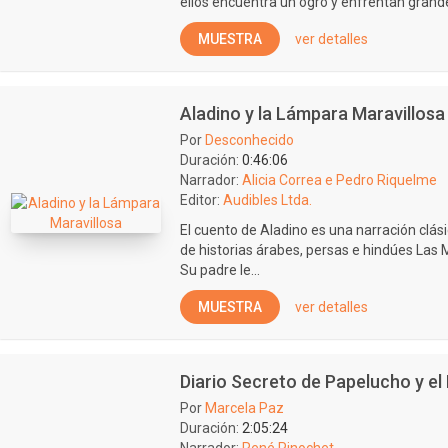
ellos encuentra un ogro y enfrentan grande
MUESTRA
ver detalles
Aladino y la Lámpara Maravillosa
Por
Desconhecido
Duración:
0:46:06
Narrador:
Alicia Correa e Pedro Riquelme
Editor:
Audibles Ltda.
El cuento de Aladino es una narración clás
de historias árabes, persas e hindúes Las 
Su padre le...
MUESTRA
ver detalles
Diario Secreto de Papelucho y el
Por
Marcela Paz
Duración:
2:05:24