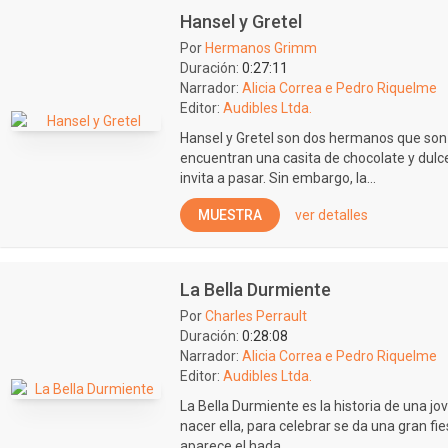
Hansel y Gretel
Por
Hermanos Grimm
Duración:
0:27:11
Narrador:
Alicia Correa e Pedro Riquelme
Editor:
Audibles Ltda.
Hansel y Gretel son dos hermanos que so
encuentran una casita de chocolate y dulce
invita a pasar. Sin embargo, la...
MUESTRA
ver detalles
La Bella Durmiente
Por
Charles Perrault
Duración:
0:28:08
Narrador:
Alicia Correa e Pedro Riquelme
Editor:
Audibles Ltda.
La Bella Durmiente es la historia de una jo
nacer ella, para celebrar se da una gran fi
aparece el hada...