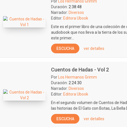
Por
Los Hermanos Grimm
Duración:
2:38:48
Narrador:
Diversos
Editor:
Editora Ubook
Este es el primer libro de una colección 
audiobook que nos lleva a la tierra de los s
este primer...
ESCUCHA
ver detalles
Cuentos de Hadas - Vol 2
Por
Los Hermanos Grimm
Duración:
2:24:30
Narrador:
Diversos
Editor:
Editora Ubook
En el segundo volumen de Cuentos de Had
las historias de El Gato con Botas, La Bella
ESCUCHA
ver detalles