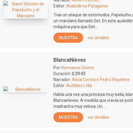
Narrador:
René Pinochet
Editor:
Audiolibros Patagonia
Tras un ataque de estornudos, Papelucho s
un marciano llamado Det. En este audiolibr
máquina para que Det...
MUESTRA
ver detalles
BlancaNieves
Por
Hermanos Grimm
Duración:
0:29:43
Narrador:
Alicia Correa e Pedro Riquelme
Editor:
Audibles Ltda.
Había una vez una princesa muy bella, bla
Blancanieves. A medida que crecía se pon
madrastra muy celosa. Un...
MUESTRA
ver detalles