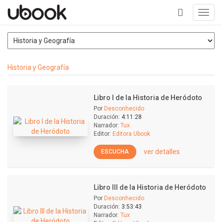
Toggl
navig
+
Historia y Geografía
Libro I de la Historia de Heródoto
Por
Desconhecido
Duración:
4:11:28
Narrador:
Tux
Editor:
Editora Ubook
ver detalles
ESCUCHA
Libro III de la Historia de Heródoto
Por
Desconhecido
Duración:
3:53:43
Narrador:
Tux